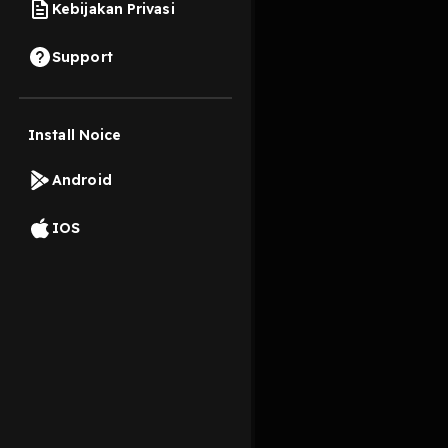
Kebijakan Privasi
24 Mei 2023
Support
Bagaimana Generasi Z
sebagai sang lelaki d
Install Noice
Read More
Android
Berita Hiburan
IOS