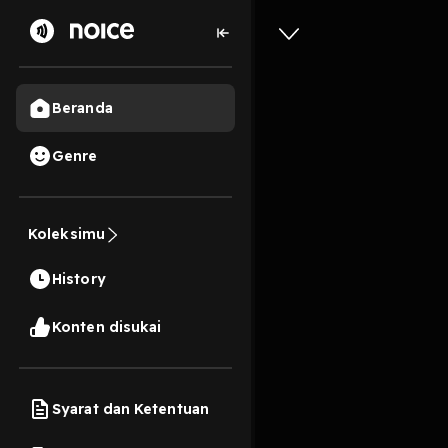
Beranda
Genre
Sang Dok
Koleksimu
27 Menit
History
Play
Konten disukai
Syarat dan Ketentuan