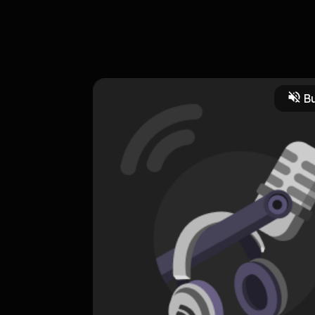
 mengalami proses pendekatan, kencan, dan menjalin hubungan roma
an juga dari sudut pandang sang wanita
Bu
HOSTING
Cinta di Era Digital
0 Subscribers