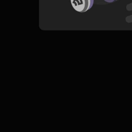
komentar belum bisa dimuat. Coba refr
atau periksa koneksi internet k