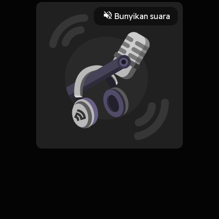
terkadang ditemani dengan
kegagalan.
Bunyikan suara
Play
24 November 2022
Read More
ORIGINAL
Simpan
Selesai dengan Diri Sendiri