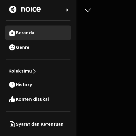
Beranda
Genre
121
3 tahun lalu
19s
Koleksimu
Capek (Tr
History
Play
Konten disukai
Syarat dan Ketentuan