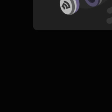
komentar belum bisa dimuat. Coba refr
atau periksa koneksi internet k