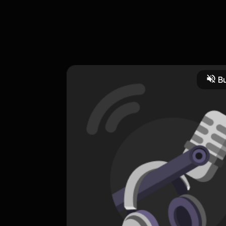
n segera datang menemani capeknya teman-teman semua. semangat 
Bu
k
HOSTING
capek
0 Subscribers