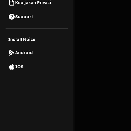
Kebijakan Privasi
26 Mei 2023
Support
Trailer "Capek" aka
Install Noice
Read More
Android
After Shows
IOS
#poroscerita
#cape