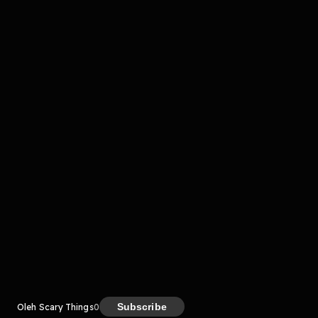
komentar belum bisa dimuat. Coba refresh halaman
atau periksa koneksi internet kamu.
Kreator
Subscribe
Oleh Scary Things
0