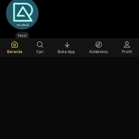
Host
Riza
Ardiyansjah
Beranda
Cari
Buka App
Koleksimu
Profil
LIHAT EPISODE LAIN