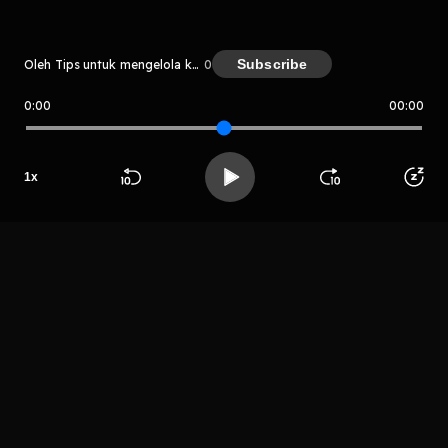
Subscribe
Oleh Tips untuk mengelola keuangan mahasiswa, merencanakan anggaran dan membangun kebiasaan keuangan yang baik.
0
0:00
00:00
Tips untuk mengelola keuangan m
ahasiswa, merencanakan anggara
n dan membangun kebiasaan keu
angan yang baik.
Host
1
x
RC_118_Nopri
Beranda
Cari
Buka App
Koleksimu
Profil
andy malau
LIHAT EPISODE LAIN