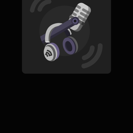
Read More
Dangdut
ORIGINAL
Kepastian - Single
Subscribe
0 Subscribers
Komentar