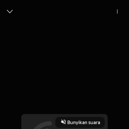
Masuk
Kepastian
4 Menit
Play
Bunyikan suara
2 Februari 2021