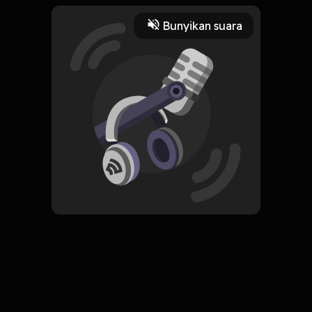
mengalahkannya.
Play
Bunyikan suara
1 Juli 2022
Read More
Sejarah
ORIGINAL
Simpan
Wabah dan Pandemi