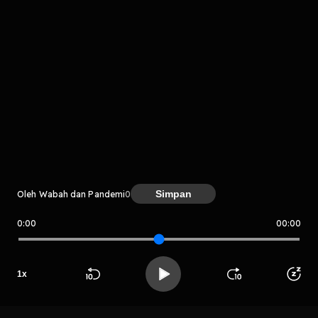
Komentar
komentar belum bisa dimuat. Coba refresh halaman
Simpan
Oleh Wabah dan Pandemi
0
atau periksa koneksi internet kamu.
0:00
00:00
Wabah dan Pandemi
1
x
Beranda
Cari
Buka App
Koleksimu
Profil
LIHAT CHAPTER LAIN