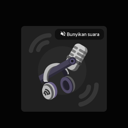
23 April 2025
Lagu Aceh LEUKANG Tgk Husni Almuna.
Read More
Bunyikan suara
Tradisional
HOSTING
Ureung Aceh Official
Subscribe
0 Subscribers