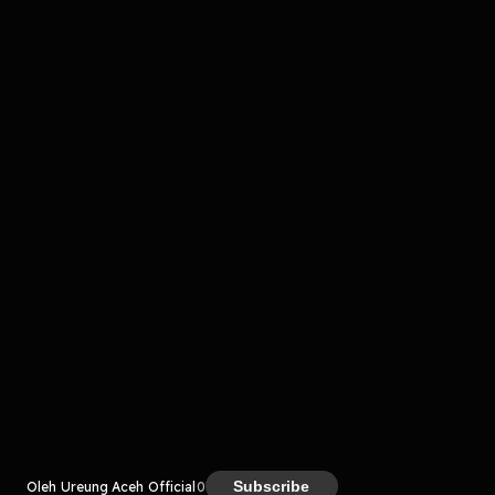
Komentar
komentar belum bisa dimuat. Coba refresh halaman
atau periksa koneksi internet kamu.
Kreator
Subscribe
Oleh Ureung Aceh Official
0