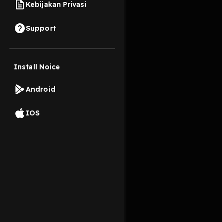
Kebijakan Privasi
9 Juni 2024
Support
Ngomongin orang sam
Install Noice
Read More
Android
Hobi
Minat dan Hob
IOS