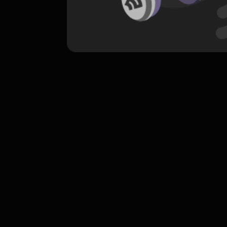
komentar belum bisa dimuat. Coba refr
atau periksa koneksi internet k