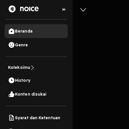
Beranda
Genre
Gibahin 
Koleksimu
23 Menit
History
Play
Konten disukai
Syarat dan Ketentuan