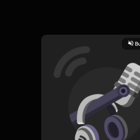
pe hampir gelut.
Bu
i
CREATOR-RSS
Oh Yaa!
0 Subscribers