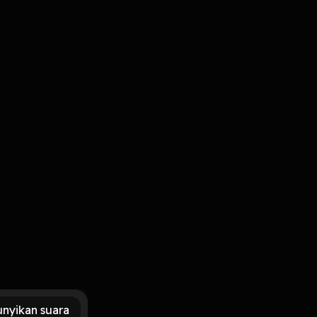
Masuk
t
nyikan suara