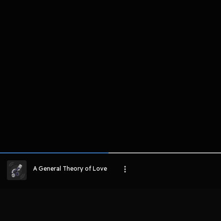
komentar belum bisa dimuat. Coba refr
atau periksa koneksi internet k
LIHAT CHAPTER LAIN
A General Theory of Love