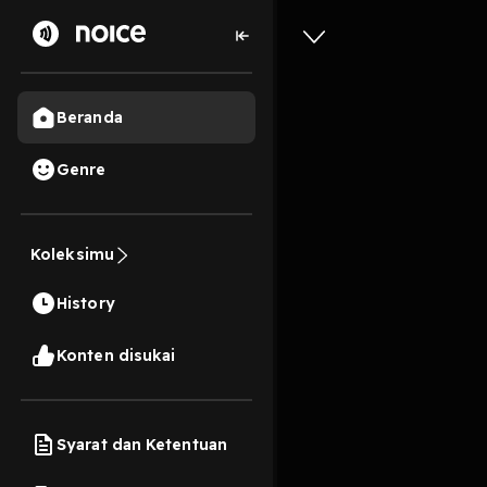
Beranda
Genre
#2 Sejar
Koleksimu
ditemuka
History
2 Menit
Play
Konten disukai
Syarat dan Ketentuan