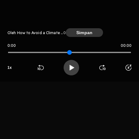
Kreator
Simpan
Oleh How to Avoid a Climate Disaster
0
0:00
00:00
How to Avoid a Climate Disaster
1
x
Host
NOICE
Beranda
Cari
Buka App
Koleksimu
Profil
Audiobook
LIHAT CHAPTER LAIN