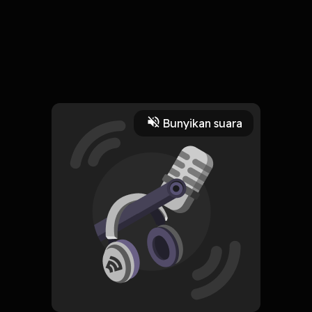
4 Menit
Play
16 Februari 2022
Bunyikan suara
Read More
Sejarah
ORIGINAL
Simpan
How to Avoid a Climate
Disaster