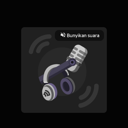
Lelah boleh, mandeg jangan
Read More
Bunyikan suara
Ilmu Kehidupan
pengembangandiri
HOSTING
Podcast ekspresi diri
Subscribe
0 Subscribers