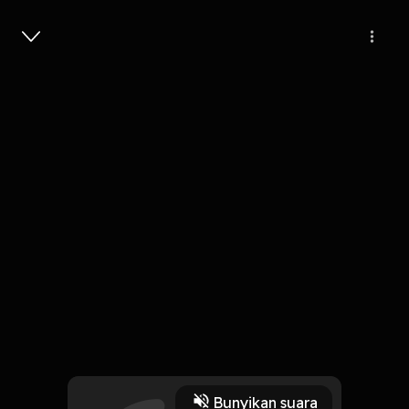
Masuk
#7 Pesan dari Noicebook ini:
47s
Play
Bunyikan suara