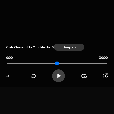
komentar belum bisa dimuat. Coba refresh halaman
atau periksa koneksi internet kamu.
Simpan
Oleh Cleaning Up Your Mental Mess
0
0:00
00:00
Cleaning Up Your Mental Mess
LIHAT CHAPTER LAIN
1
x
Beranda
Cari
Buka App
Koleksimu
Profil