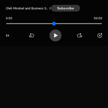
Subscribe
Oleh Mindset and Business Series - Full System jalan menuju Sukses dan kaya Raya hanya dengan merubah Mindset( Metode yang tidak pernah diajarkan di kelas mana pun )
0
0:00
00:00
Mindset and Business Series - Full
System jalan menuju Sukses dan k
aya Raya hanya dengan merubah
Mindset( Metode yang tidak pern
Host
1
x
ah diajarkan di kelas mana pun )
D.P Utama
Beranda
Cari
Buka App
Koleksimu
Profil
LIHAT EPISODE LAIN