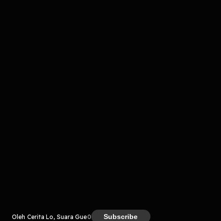
Komentar
komentar belum bisa dimuat. Coba refresh halaman
atau periksa koneksi internet kamu.
Kreator
Subscribe
Oleh Cerita Lo, Suara Gue
0