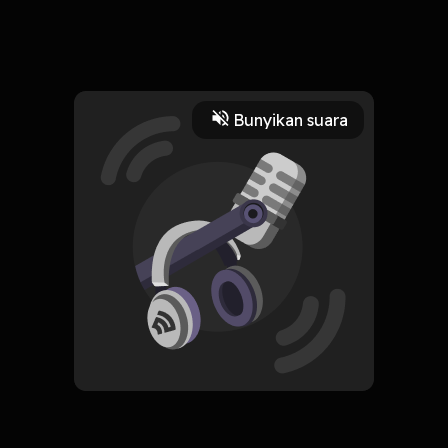
11 November 2025
20 tahun dalam diam. Entah bagaimana akhirnya Otou mau
buka suara lagi
Read More
Bunyikan suara
Storytelling
HOSTING
Cerita Lo, Suara Gue
Subscribe
0 Subscribers