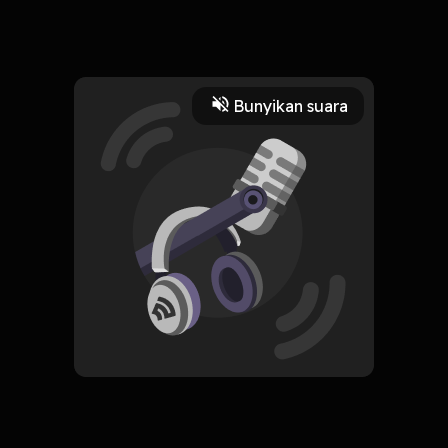
Sebuah perjalanan menghapus luka
Read More
Bunyikan suara
Buku
HOSTING
Suara Buku
Subscribe
0 Subscribers
Komentar