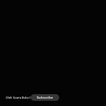
komentar belum bisa dimuat. Coba refresh halaman
atau periksa koneksi internet kamu.
Kreator
Subscribe
Oleh Suara Buku
0