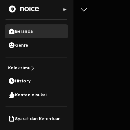
Beranda
Genre
Aroma p
Koleksimu
4 Menit
History
Play
Konten disukai
Syarat dan Ketentuan