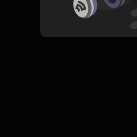
komentar belum bisa dimuat. Coba refr
atau periksa koneksi internet k