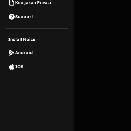
Kebijakan Privasi
11 Februari 2026
Support
Lagu dimana kenanga
Install Noice
Read More
Android
Musik
IOS
viral
musik
suara