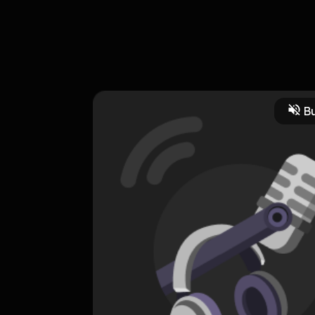
n masa lalu masih melekat dari harumnya parfum
Bu
kelana
HOSTING
Suara Kelana
0 Subscribers