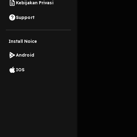
Kebijakan Privasi
28 April 2024
Support
Jalani harimu denga
Install Noice
Read More
Android
Pengembangan Diri
IOS