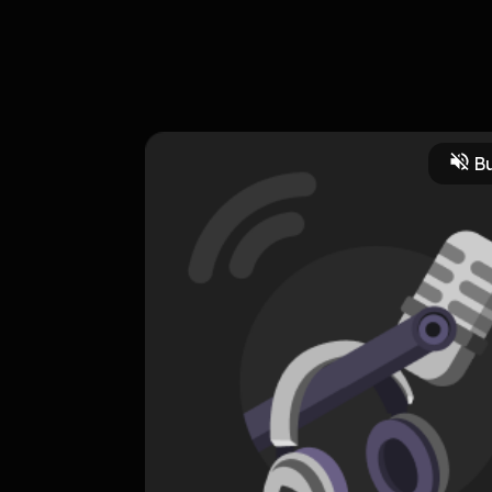
n senyuman 😉
Bu
HOSTING
Emangnya setuju?
0 Subscribers