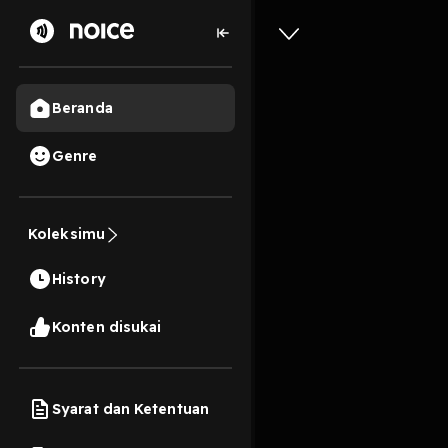
Beranda
Genre
Tetap te
Koleksimu
46s
History
Play
Konten disukai
Syarat dan Ketentuan