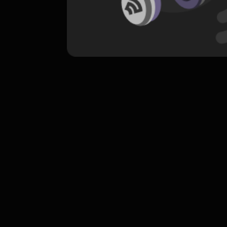
komentar belum bisa dimuat. Coba refr
atau periksa koneksi internet k