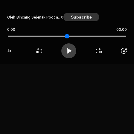
Subscribe
Oleh Bincang Sejenak Podcast
0
0:00
00:00
Bincang Sejenak Podcast
Host
Bincang
1
x
Sejenak
Beranda
Cari
Buka App
Koleksimu
Profil
Podcast
LIHAT EPISODE LAIN