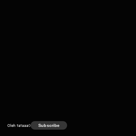
komentar belum bisa dimuat. Coba refresh halaman
atau periksa koneksi internet kamu.
Kreator
Subscribe
Oleh tataaa
0