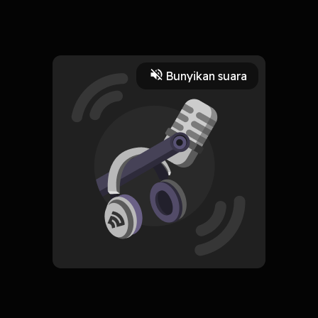
awal masuk sekolah TK ke SMK
Read More
Bunyikan suara
podcast
HOSTING
tataaa
Subscribe
0 Subscribers
Komentar