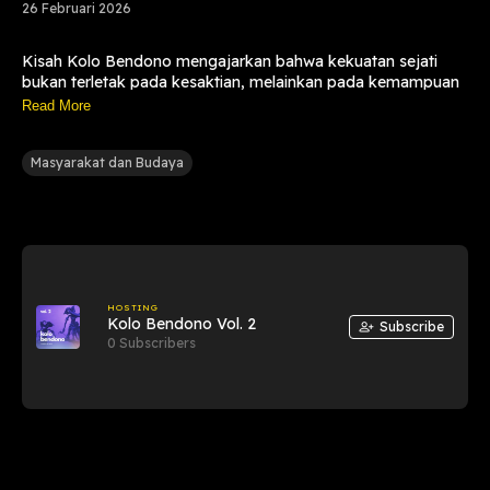
26 Februari 2026
Kisah Kolo Bendono mengajarkan bahwa kekuatan sejati
bukan terletak pada kesaktian, melainkan pada kemampuan
mengendalikan diri dan menjaga hati tetap bijaksana.
Read More
Masyarakat dan Budaya
HOSTING
Kolo Bendono Vol. 2
Subscribe
0 Subscribers