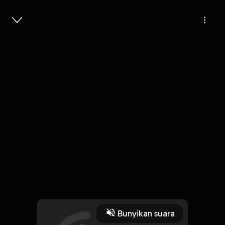
Masuk
Hakikat Cinta
4 Menit
Play
Bunyikan suara
1 Oktober 2019