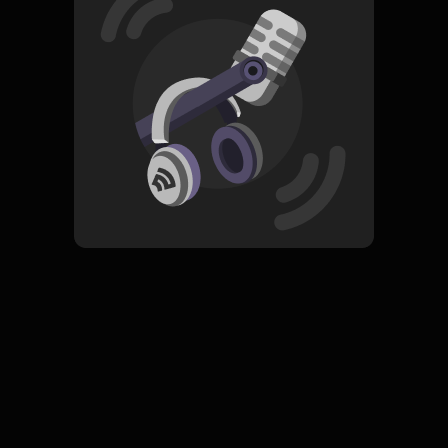
Read More
Pop
ORIGINAL
1000 Kisah Satu Hati
Subscribe
0 Subscribers
Komentar