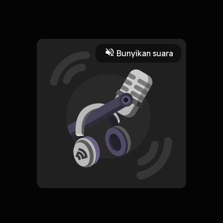
Terima Kasih Bu. Bagikan ceritamu di :
rehatsejenaklah@gmail.com
Read More
Bunyikan suara
Masyarakat dan Budaya
Relationship
CREATOR-RSS
Rehat Sejenak
Subscribe
0 Subscribers
Komentar