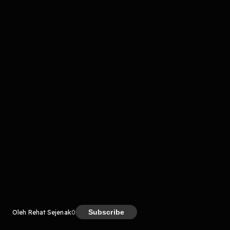
komentar belum bisa dimuat. Coba refresh halaman
atau periksa koneksi internet kamu.
Kreator
Subscribe
Oleh Rehat Sejenak
0