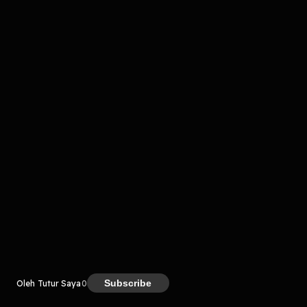
komentar belum bisa dimuat. Coba refresh halaman
atau periksa koneksi internet kamu.
Kreator
Subscribe
Oleh Tutur Saya
0