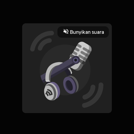
Krisis seperempat abad yang bikin bingung, aku mau ke
mana ya?
Read More
Bunyikan suara
Pengembangan Diri
Edukasi
CREATOR-RSS
Tutur Saya
Subscribe
0 Subscribers
Komentar