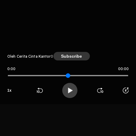
komentar belum bisa dimuat. Coba refresh halaman
atau periksa koneksi internet kamu.
Subscribe
Oleh Cerita Cinta Kantor
0
0:00
00:00
Cerita Cinta Kantor
LIHAT EPISODE LAIN
1
x
Beranda
Cari
Buka App
Koleksimu
Profil