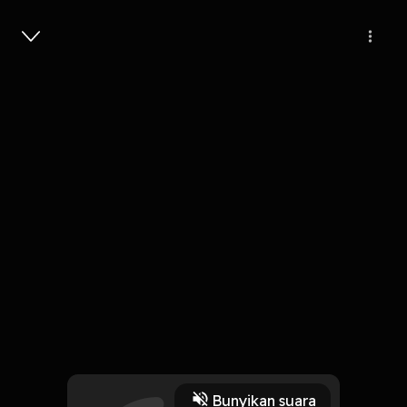
Masuk
Eps 2. Malam Sepi
8 Menit
Play
Bunyikan suara