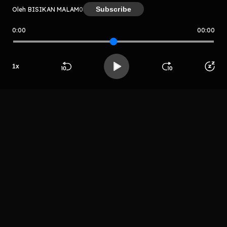
Subscribe
Oleh BISIKAN MALAM
0
0:00
00:00
BISIKAN MALAM
Host
Host
1
x
Hasanah TV
Beranda
Cari
Buka App
Koleksimu
Profil
LIHAT EPISODE LAIN