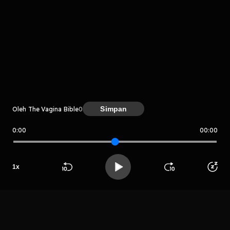
komentar belum bisa dimuat. Coba refresh halaman
atau periksa koneksi internet kamu.
Simpan
Oleh The Vagina Bible
0
0:00
00:00
The Vagina Bible
1
x
LIHAT CHAPTER LAIN
Beranda
Cari
Buka App
Koleksimu
Profil