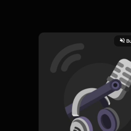
Bu
HOSTING
Penyuluhan pertanian
0 Subscribers