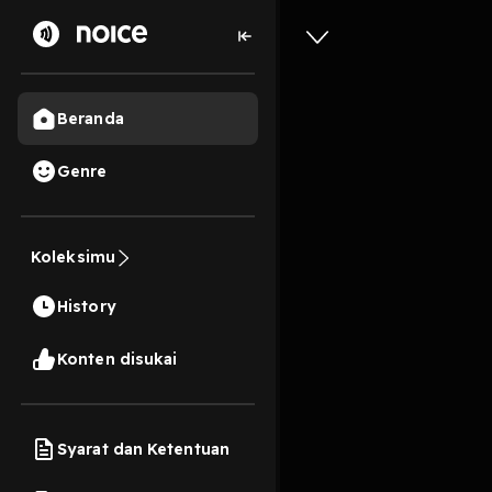
Beranda
Genre
Bincang 
Koleksimu
15 Menit
History
Play
Konten disukai
Syarat dan Ketentuan