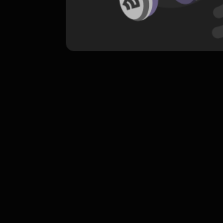
komentar belum bisa dimuat. Coba refr
atau periksa koneksi internet k