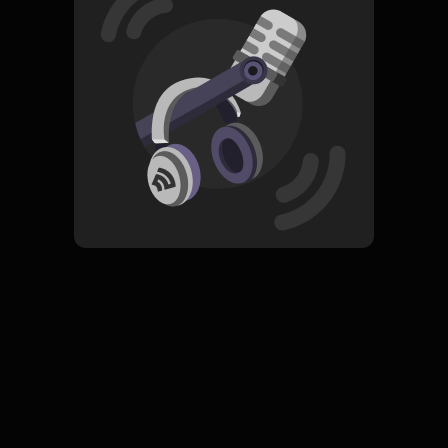
Read More
Pop
ORIGINAL
Senyawa Hati
Subscribe
0 Subscribers
Komentar