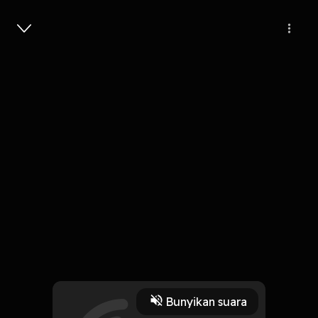
Masuk
Usailah Semua
4 Menit
Play
Bunyikan suara
1 Oktober 2019