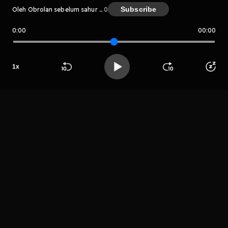
Subscribe
Oleh Obrolan sebelum sahur #1
0
0:00
00:00
Obrolan sebelum sahur #1
Host
1
x
Random
People
Beranda
Cari
Buka App
Koleksimu
Profil
LIHAT EPISODE LAIN