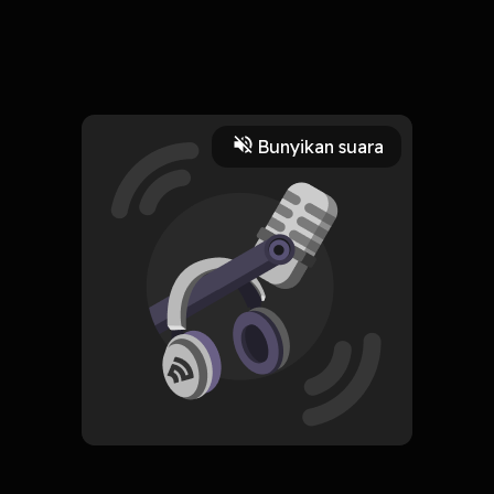
Episode kali ini membahas tentang hubungan pertemanan
yang merugikan, kalian pernah ngalamin gak?
Read More
Bunyikan suara
Relationship
remaja
relationship
toxic
pertemanan
HOSTING
Obrolan sebelum sahur #1
Subscribe
0 Subscribers