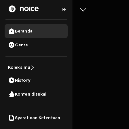
Beranda
Genre
Aku & Bi
Koleksimu
3 Menit
History
Play
Konten disukai
Syarat dan Ketentuan