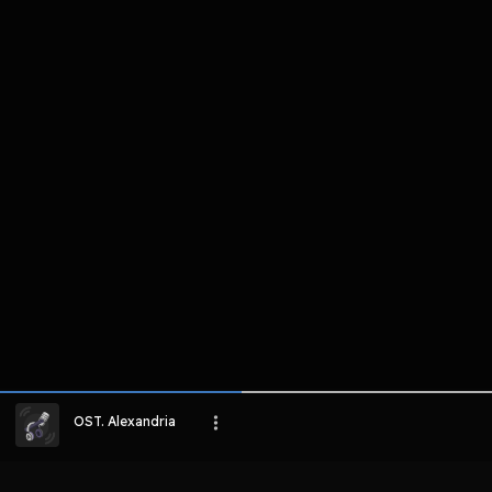
komentar belum bisa dimuat. Coba refr
atau periksa koneksi internet k
LIHAT EPISODE LAIN
OST. Alexandria