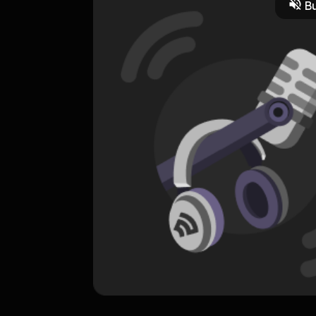
Bu
ORIGINAL
OST. Alexandria
0 Subscribers