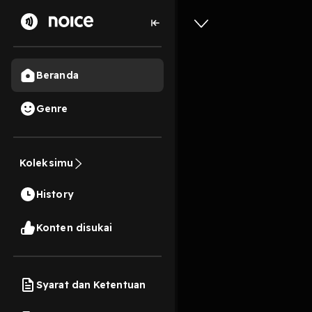
Beranda
Genre
5
2 tahun lalu
13 Me
Koleksimu
Podcast 
History
Play
Konten disukai
Syarat dan Ketentuan