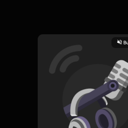
ue akan bahas mengenai beberapa poin :
Bu
ini dibuat, dan
 yang akan disajikan pada podcast ini
odcastdesigner
newpodcast
simak podcast ini yah...
CREATOR-RSS
Podcast Aditya's
0 Subscribers