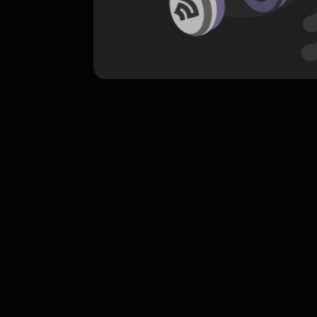
komentar belum bisa dimuat. Coba refr
atau periksa koneksi internet k