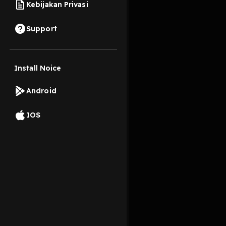
Kebijakan Privasi
22 November 2023
Support
Pada tema hari ini g
Perkenalan Diri
Install Noice
Read More
Kenapa Podcast 
Konten apa saja
Android
season1
#uiux
#p
Untuk lebih jelasnya, 
IOS