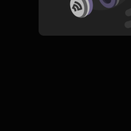
komentar belum bisa dimuat. Coba refr
atau periksa koneksi internet k