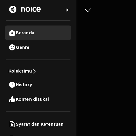
Beranda
Genre
7
4 bulan lalu
51 Me
Prof. Em
Koleksimu
hingga M
History
DSL 08
Konten disukai
Play
Syarat dan Ketentuan