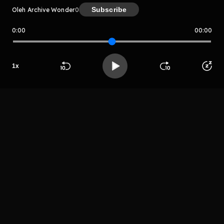
Subscribe
Oleh Archive Wonder
0
0:00
00:00
Archive Wonder
Host
1
x
AW
Beranda
Cari
Buka App
Koleksimu
Profil
LIHAT EPISODE LAIN