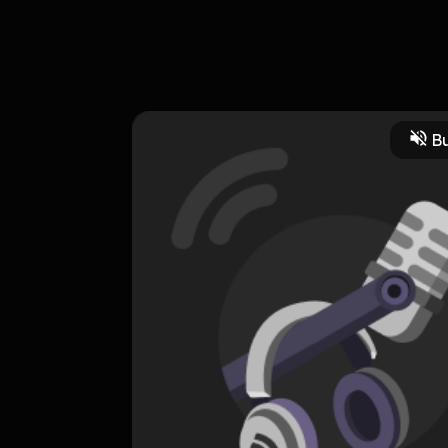
sode 1 #Binusian
Bu
HOSTING
Kalian Tau Ga?
0 Subscribers