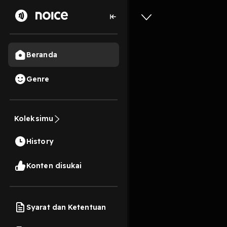
Beranda
Genre
9
3 tahun lalu
3 Men
Koleksimu
Kalian T
History
Play
Konten disukai
Syarat dan Ketentuan