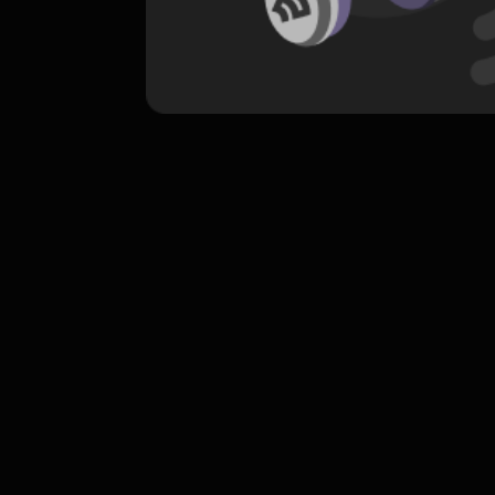
komentar belum bisa dimuat. Coba refr
atau periksa koneksi internet k