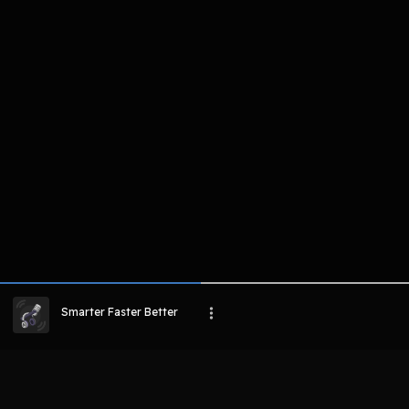
komentar belum bisa dimuat. Coba refr
atau periksa koneksi internet k
LIHAT CHAPTER LAIN
Smarter Faster Better