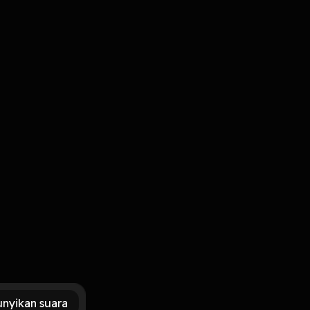
Masuk
nar
nyikan suara