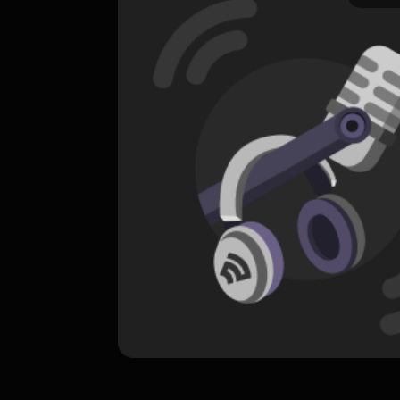
ORIGINAL
Smarter Faster Better