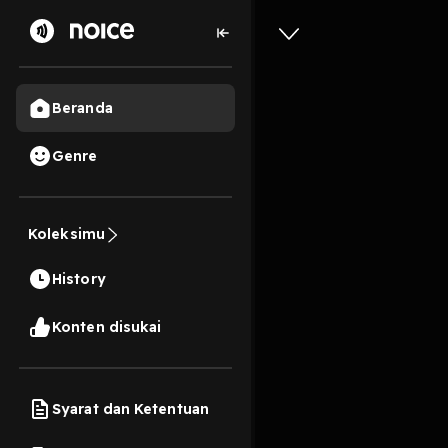
Beranda
Genre
554
4 tahun lalu
3 M
#4 Antis
Koleksimu
pikirkan
History
terjadi
Konten disukai
Play
Syarat dan Ketentuan