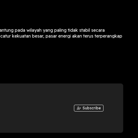
ntung pada wilayah yang paling tidak stabil secara
catur kekuatan besar, pasar energi akan terus terperangkap
 akan terus menghantui kita dalam jangka waktu yang lama.
aan reflektif bagi kita semua: apakah konsep "ketahanan
Subscribe