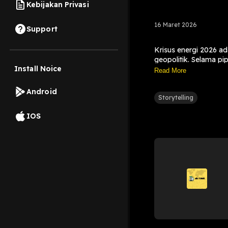
Kebijakan Privasi
16 Maret 2026
Support
Krisus energi 2026 a
geopolitik. Selama pi
Install Noice
dalam volatilitas yan
Read More
Dalam perang di mana 
energi" yang selama i
Android
Storytelling
IOS