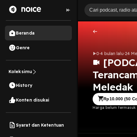
Beranda
Genre
0
4 bulan lalu
24 Me
[PODC
Terancam
Koleksimu
Meledak 
History
Rp
10.000
(
50
Co
Konten disukai
Harga belum termasuk b
Syarat dan Ketentuan