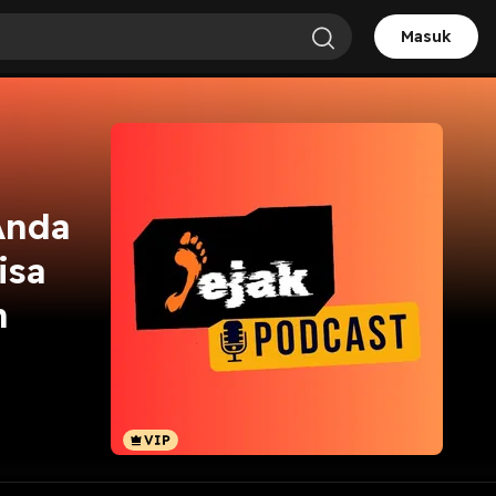
Masuk
Anda
isa
h