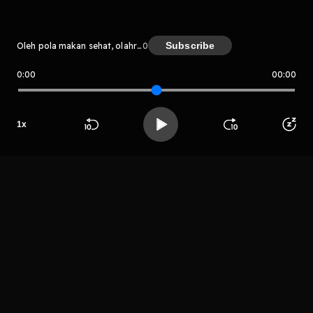
Subscribe
Oleh pola makan sehat, olahraga, tidur yang cukup, manajemen energi dan pentingnya hidup sehat selama masa kuliah.
0
0:00
00:00
pola makan sehat, olahraga, tidur
yang cukup, manajemen energi da
n pentingnya hidup sehat selama
masa kuliah.
Host
1
x
RA_051_Lariss
Beranda
Cari
Buka App
Koleksimu
Profil
a Aurelia
LIHAT EPISODE LAIN