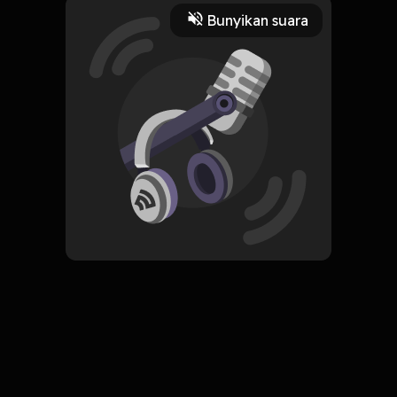
Play
Bunyikan suara
15 Juni 2022
Read More
Pengembangan Diri
ORIGINAL
Simpan
My Age of Anxiety