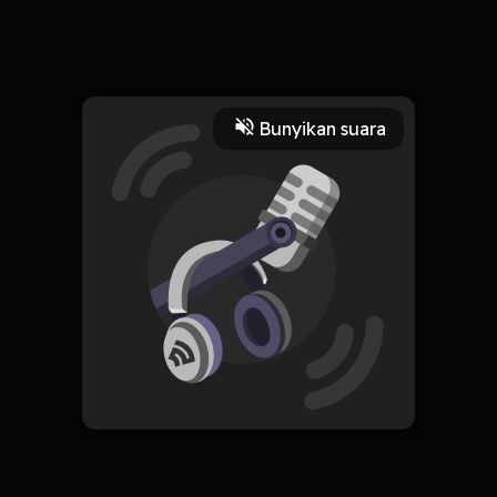
lo pernah ketemu alien ngga? coba deh dengerin pendapat
gw soal alien di episode ini. selamat mendengarkan!
Read More
Bunyikan suara
Masyarakat dan Budaya
CREATOR-RSS
Suatu Hari di Pluto
Subscribe
0 Subscribers
Komentar