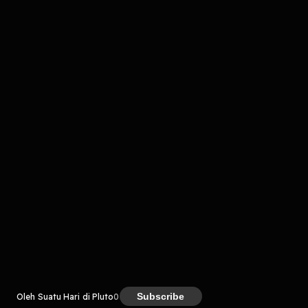
komentar belum bisa dimuat. Coba refresh halaman
atau periksa koneksi internet kamu.
Kreator
Subscribe
Oleh Suatu Hari di Pluto
0