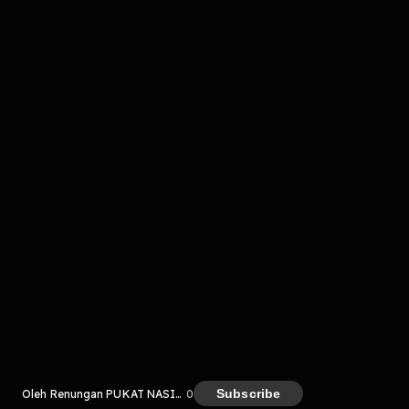
komentar belum bisa dimuat. Coba refresh halaman
atau periksa koneksi internet kamu.
Kreator
Subscribe
Oleh Renungan PUKAT NASIONAL
0