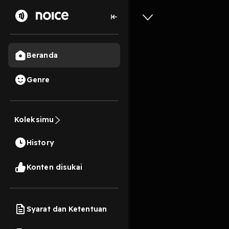
Beranda
Genre
#4 Gaya 
Koleksimu
anxious 
History
2 Menit
Play
Konten disukai
Syarat dan Ketentuan