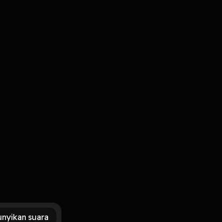
Masuk
tau
nyikan suara