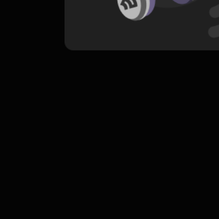
komentar belum bisa dimuat. Coba refr
atau periksa koneksi internet k