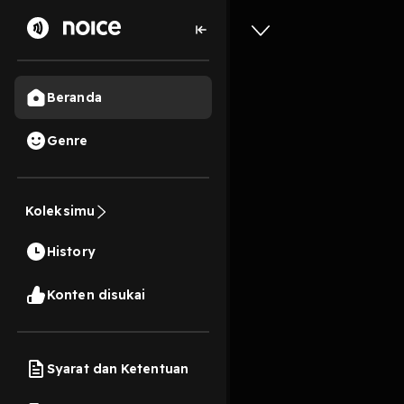
Beranda
Genre
17
3 tahun lalu
21 M
Koleksimu
Tips mem
History
Play
Konten disukai
Syarat dan Ketentuan