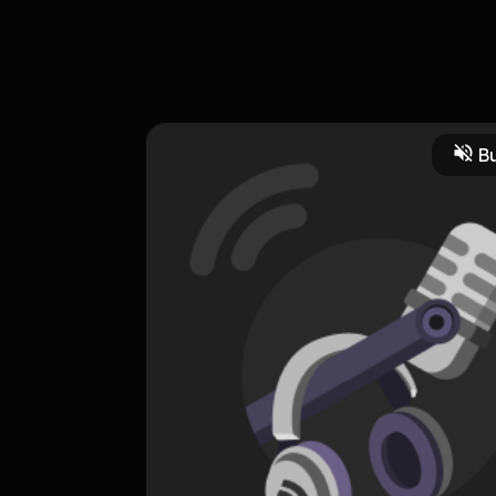
 yg sesuai dengan kebutuhan kalian
Bu
rakat dan Budaya
CREATOR-RSS
Cerita Santai
0 Subscribers