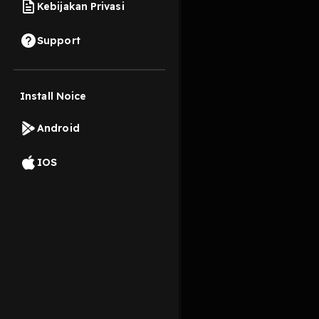
Kebijakan Privasi
12 Februari 2023
Support
Car memilih skincare
Install Noice
Read More
Android
Jurnal Pribadi
Masya
IOS