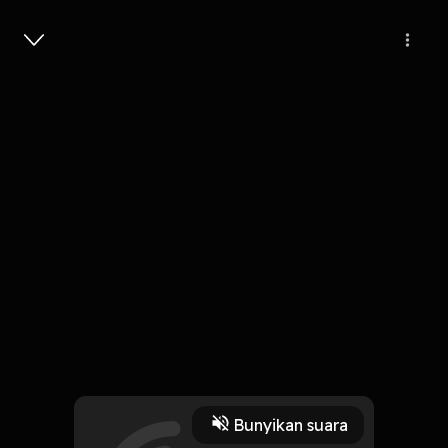
Masuk
Eps 3. HUTANG ADALAH JANJI
9 Menit
Play
Bunyikan suara
29 Maret 2024