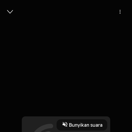
Masuk
8
6 tahun lalu
5 Menit
Pulanglah
Play
Bunyikan suara
17 Oktober 2019