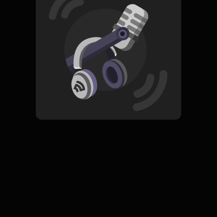
Read More
Pop
ORIGINAL
fifty fifty
Subscribe
0 Subscribers
Komentar