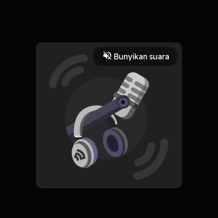
Ada kala, orang yang sering buat orang sakit hati tp dia
merasa dia yang paling di sakiti. Itu namanya T*Lol
Read More
Bunyikan suara
Masyarakat dan Budaya
RSS
podcast GIL.KOM.BER
Subscribe
0 Subscribers
Komentar