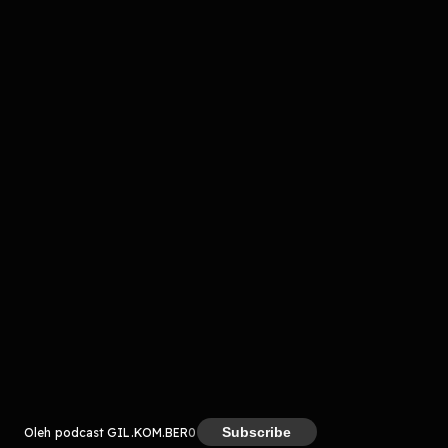
komentar belum bisa dimuat. Coba refresh halaman
atau periksa koneksi internet kamu.
Kreator
Subscribe
Oleh podcast GIL.KOM.BER
0