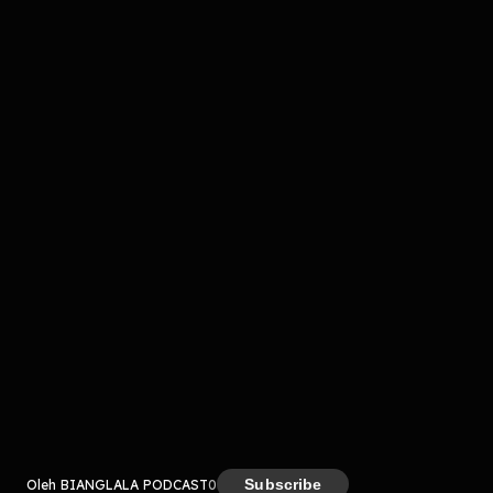
Komentar
komentar belum bisa dimuat. Coba refresh halaman
atau periksa koneksi internet kamu.
Kreator
Subscribe
Oleh BIANGLALA PODCAST
0