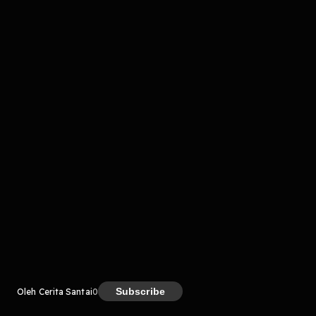
komentar belum bisa dimuat. Coba refresh halaman
atau periksa koneksi internet kamu.
Kreator
Subscribe
Oleh Cerita Santai
0