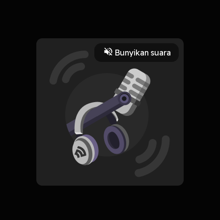
Pengalaman seru menjadi seorang MUA dan bagaimana tips
memilih MUA sesuai dengan yg kita ingin kan
Read More
Bunyikan suara
Jurnal Pribadi
Masyarakat dan Budaya
CREATOR-RSS
Cerita Santai
Subscribe
0 Subscribers
Komentar