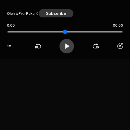
Subscribe
Oleh #PikirPakar
0
0:00
00:00
#PikirPakar
Host
1
x
Bajak Ruang
Beranda
Cari
Buka App
Koleksimu
Profil
Bijak
LIHAT EPISODE LAIN